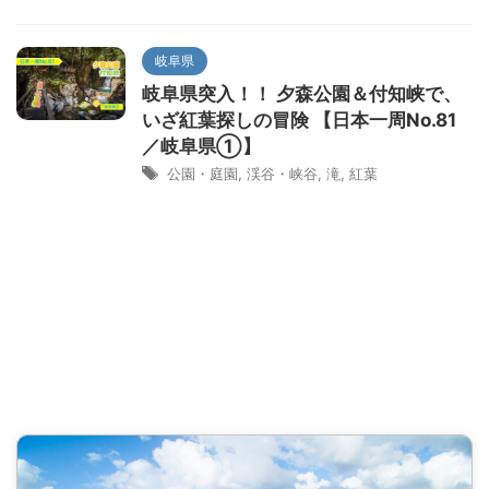
岐阜県
岐阜県突入！！ 夕森公園＆付知峡で、
いざ紅葉探しの冒険 【日本一周No.81
／岐阜県①】
公園・庭園
,
渓谷・峡谷
,
滝
,
紅葉