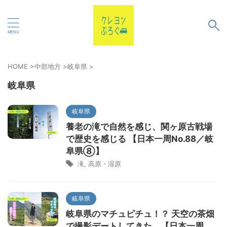
HOME
>
中部地方
>
岐阜県
>
岐阜県
岐阜県
養老の滝で自然を感じ、関ヶ原古戦場
で歴史を感じる 【日本一周No.88／岐
阜県⑧】
滝
,
高原・湿原
岐阜県
岐阜県のマチュピチュ！？ 天空の茶畑
で撮影デートしてきた。【日本一周