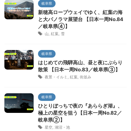
岐阜県
新穂高ロープウェイでゆく、紅葉の海
と大パノラマ展望台 【日本一周No.84
／岐阜県④】
山
,
紅葉
,
雪
岐阜県
はじめての飛騨高山、昼と夜にぶらり
散策 【日本一周No.83／岐阜県③】
夜景・イルミ
,
紅葉
,
街並み
岐阜県
ひとりぼっちで夜の『あららぎ湖』、
極上の星空を狙う【日本一周No.82／
岐阜県②】
星空
,
湖沼・池