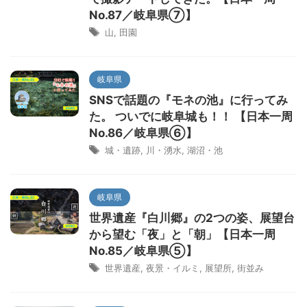
No.87／岐阜県⑦】
山
,
田園
岐阜県
SNSで話題の『モネの池』に行ってみ
た。 ついでに岐阜城も！！ 【日本一周
No.86／岐阜県⑥】
城・遺跡
,
川・湧水
,
湖沼・池
岐阜県
世界遺産『白川郷』の2つの姿、展望台
から望む「夜」と「朝」【日本一周
No.85／岐阜県⑤】
世界遺産
,
夜景・イルミ
,
展望所
,
街並み