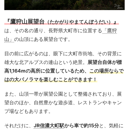
『鷹狩山展望台
』
（たかがりやまてんぼうだい）
は、その名の通り、長野県大町市に位置する
「鷹狩
山」
の山頂にある展望台です。
目の前に広がるのは、眼下に大町市街地、その背景に
雄大な北アルプスの連山という絶景。
展望台自体が標
高1,164mの高所に位置しているため、
この場所ならで
はの大パノラマを楽しむことができます！
また、山頂一帯が展望公園として整備されており、展
望台のほか、自然豊かな遊歩道、レストランやキャン
プ場などもあります。
それだけに、
JR信濃大町駅
から車で約15分
と、気軽に