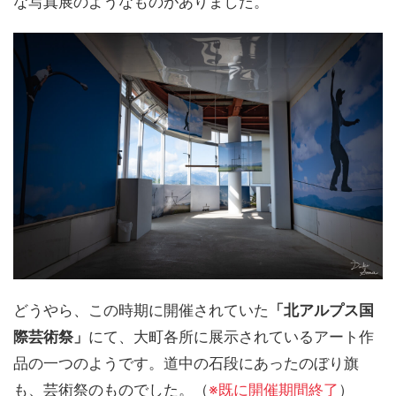
な写真展のようなものがありました。
どうやら、この時期に開催されていた
「北アルプス国
際芸術祭」
にて、大町各所に展示されているアート作
品の一つのようです。道中の石段にあったのぼり旗
も、芸術祭のものでした。（
※既に開催期間終了
）