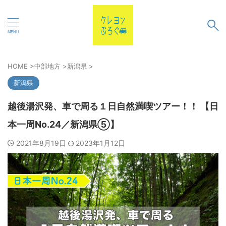
HOME
>
中部地方
>
新潟県
>
新潟県
越後湯沢発、車で周る１日自然満喫ツアー！！ 【日
本一周No.24／新潟県⑤】
2021年8月19日
2023年1月12日