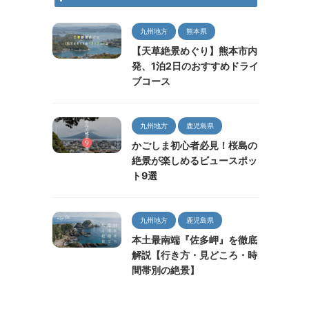
九州地方
熊本県
【天草絶景めぐり】熊本市内
発、1泊2日のおすすめドライ
ブコース
九州地方
鹿児島県
かごしま初心者必見！桜島の
絶景が楽しめるビュースポッ
ト9選
九州地方
鹿児島県
本土最南端『佐多岬』を徹底
解説【行き方・見どころ・時
間帯別の絶景】