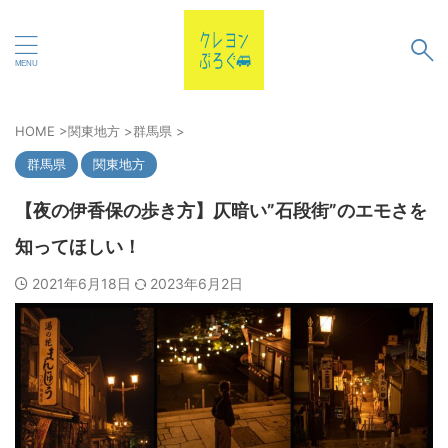
HOME
>
関東地方
>
群馬県
>
群馬県
関東地方
【夜の伊香保の歩き方】仄暗い”石段街”のエモさを
知ってほしい！
2021年6月18日
2023年6月2日