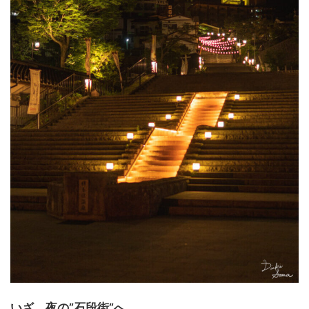
いざ、夜の
”石段街”
へ。