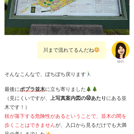
川まで流れてるんだね
ゆの
そんなこんなで、ぼちぼち戻ります
最後に
ポプラ並木
に立ち寄りました
（見にくいですが、
上写真案内図の㊿あたり
にある並
木です！）
枝が落下する危険性があるということで、並木の間を
歩くことはできません
が、入口から見るだけでも大満