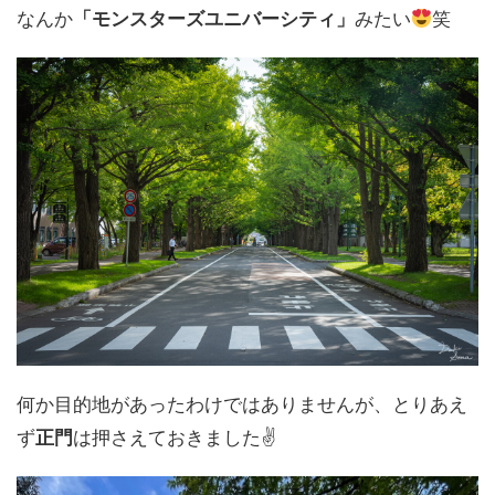
なんか
「モンスターズユニバーシティ」
みたい
笑
何か目的地があったわけではありませんが、とりあえ
ず
正門
は押さえておきました✌️