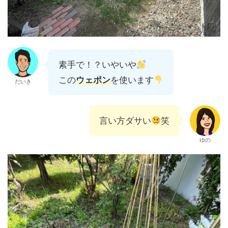
素手で！？いやいや
この
ウェポン
を使います
だいき
言い方ダサい
笑
ゆの