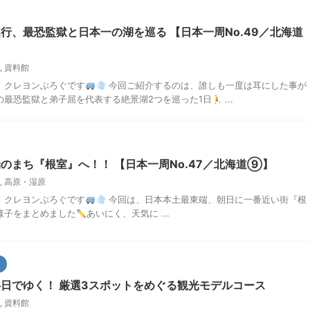
行、最恐監獄と日本一の湖を巡る 【日本一周No.49／北海道
,
資料館
！クレヨンぶろぐです
今回ご紹介するのは、誰しも一度は耳にした事が
の最恐監獄と弟子屈を代表する絶景湖2つを巡った1日
...
のまち『根室』へ！！ 【日本一周No.47／北海道⑨】
,
高原・湿原
！クレヨンぶろぐです
今回は、日本本土最東端、朝日に一番近い街『根
様子をまとめました
あいにく、天気に ...
日でゆく！ 厳選3スポットをめぐる観光モデルコース
,
資料館