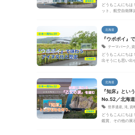
どうもこんにちは
ット、航空自衛隊浜
北海道
『ウポポイ』で
テーマパーク
,
資
どうもこんにちは
出そうにも思い出せ
北海道
『知床』という
No.52／北海
世界遺産
,
滝
,
資
どうもこんにちは
鑑賞、その他の展示