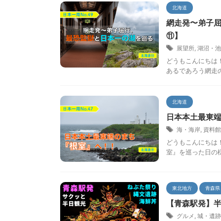
北海道
網走発〜弟子屈
⑪】
展望所
,
湖沼・池
どうもこんにちは
あるであろう網走
北海道
日本本土最東端
海・海岸
,
資料館
どうもこんにちは
室』を巡った日の
東北地方
青森県
【青森駅発】半
グルメ
,
城・遺跡