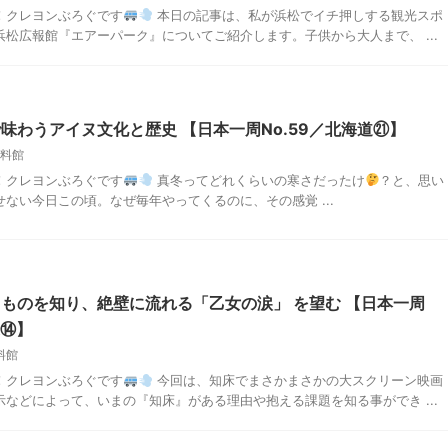
！クレヨンぶろぐです
本日の記事は、私が浜松でイチ押しする観光スポ
松広報館『エアーパーク』についてご紹介します。子供から大人まで、 ...
味わうアイヌ文化と歴史 【日本一周No.59／北海道㉑】
料館
！クレヨンぶろぐです
真冬ってどれくらいの寒さだったけ
？と、思い
ない今日この頃。なぜ毎年やってくるのに、その感覚 ...
ものを知り、絶壁に流れる「乙女の涙」 を望む 【日本一周
道⑭】
料館
！クレヨンぶろぐです
今回は、知床でまさかまさかの大スクリーン映画
などによって、いまの『知床』がある理由や抱える課題を知る事ができ ...