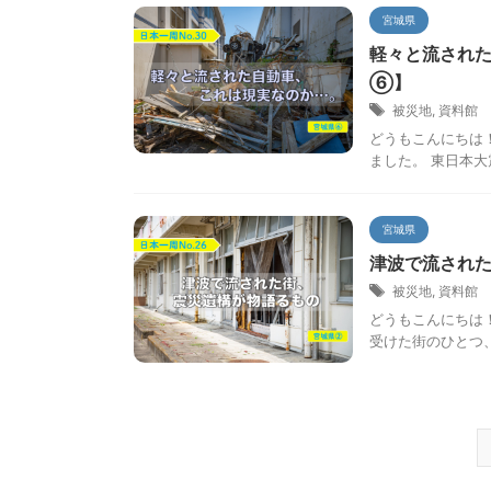
宮城県
軽々と流された
⑥】
被災地
,
資料館
どうもこんにちは
ました。 東日本大
宮城県
津波で流された
被災地
,
資料館
どうもこんにちは
受けた街のひとつ、