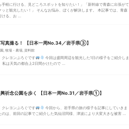
ら手軽に行ける、見どころスポットを知りたい！」「新幹線で青森に出張がて
クッと観光したい！」 そんなお悩み、ぼくが解決します。 本記事では、青森
る、お ...
写真撮る！ 【日本一周No.34／岩手県③】
園
,
牧場・農場
,
資料館
！クレヨンぶろぐです
今回は盛岡周辺を観光した1日の様子をご紹介し
私は天気の都合上2日間かけたので ...
興祈念公園を歩く 【日本一周No.31／岩手県①】
！クレヨンぶろぐです
今回から、岩手県の旅の様子を記事にしていきま
のは、前回の記事でご紹介した気仙沼同様、津波により大変大きな被害 ...