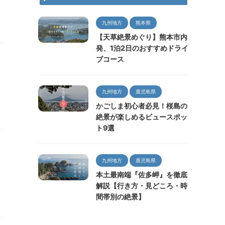
九州地方
熊本県
【天草絶景めぐり】熊本市内
発、1泊2日のおすすめドライ
ブコース
九州地方
鹿児島県
ま
かごしま初心者必見！桜島の
絶景が楽しめるビュースポッ
ト9選
九州地方
鹿児島県
本土最南端『佐多岬』を徹底
解説【行き方・見どころ・時
間帯別の絶景】