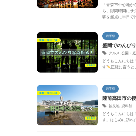
「青森市中心地か
ら、隙間時間にサ
駅を起点に半日で行け
岩手県
盛岡でのんびり
グルメ
,
公園・庭
どうもこんにちは
す
正確に言うと、
岩手県
陸前高田市の復
被災地
,
資料館
どうもこんにちは
す。はじめに訪れた