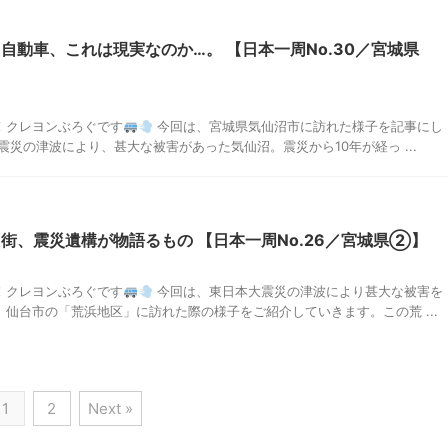
自動車、これは現実なのか…。 【日本一周No.30／宮城県
！クレヨンぶろぐです
今回は、宮城県気仙沼市に訪れた様子を記事にし
震災の津波により、甚大な被害があった気仙沼。震災から10年が経っ ...
街、震災遺構が物語るもの 【日本一周No.26／宮城県②】
！クレヨンぶろぐです
今回は、東日本大震災の津波により甚大な被害を
仙台市の「荒浜地区」に訪れた際の様子をご紹介していきます。この荒 ...
1
2
Next »